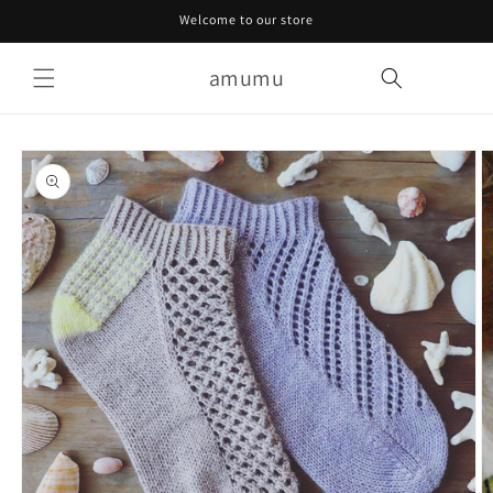
Skip to
Welcome to our store
content
amumu
Cart
Skip to
product
information