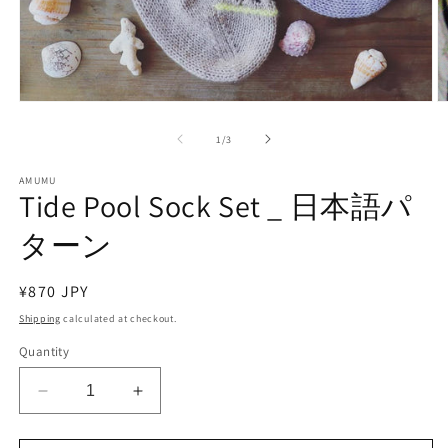
Open
O
media
m
1
2
of
1
/
3
in
in
modal
m
AMUMU
Tide Pool Sock Set _ 日本語パ
ターン
Regular
¥870 JPY
price
Shipping
calculated at checkout.
Quantity
Decrease
Increase
quantity
quantity
for
for