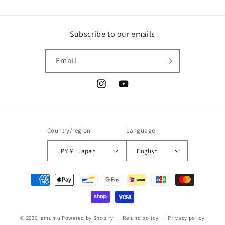
Subscribe to our emails
Email
Instagram
YouTube
Country/region
Language
JPY ¥ | Japan
English
Payment
methods
© 2026,
amumu
Powered by Shopify
Refund policy
Privacy policy