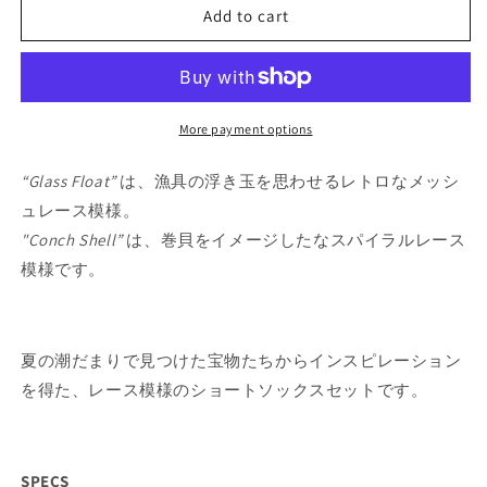
Tide
Tide
Add to cart
Pool
Pool
Sock
Sock
Set
Set
_
_
日
日
More payment options
本
本
“Glass Float”
は、漁具の浮き玉を思わせるレトロなメッシ
語
語
パ
パ
ュレース模様。
タ
タ
"Conch Shell”
は、巻貝をイメージしたなスパイラルレース
ー
ー
模様です。
ン
ン
夏の潮だまりで見つけた宝物たちからインスピレーション
を得た、レース模様のショートソックスセットです。
SPECS