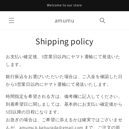
Skip to
Welcome to our store
content
amumu
Cart
Shipping policy
お支払い確定後、5営業日以内にヤマト運輸にて発送いた
します。
銀行振込をお選びいただいた場合は、ご入金を確認した日
から
5営業日以内にヤマト運輸にて発送いたします。
時間指定を希望される方は、備考欄に記入してください。
到着希望日に関しましては、基本的にお支払い確定後から
5日以降の日程になります。
お急ぎの場合は、ご希望に添えるかは確実ではございませ
んが、amumu.k.katsurada@gmail.com まで、ご注文の前